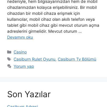
nedeniyle, hem bilgisayarınızdan hem de mobil
cihazlarınızdan kolayca erişebilirsiniz. Bir mobil
cihazdan bir mobil cihaza erişmek için
kullanıcılar, mobil cihaz olan akıllı telefon veya
tablet gibi mobil cihaz gibi mevcut oturum açma
adreslerini girmelidir. Mevcut oturum …
Devamını oku
Kategoriler
Casino
Etiketler
Casiburn Rulet Oyunu
,
Casiburn Tv Bölümü
Yorum yap
Son Yazılar
Casiburn Adresi