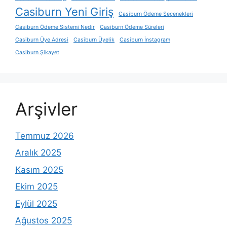
Casiburn Yeni Giriş
Casiburn Ödeme Seçenekleri
Casiburn Ödeme Sistemi Nedir
Casiburn Ödeme Süreleri
Casiburn Üye Adresi
Casiburn Üyelik
Casiburn İnstagram
Casiburn Şikayet
Arşivler
Temmuz 2026
Aralık 2025
Kasım 2025
Ekim 2025
Eylül 2025
Ağustos 2025