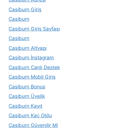
Casiburn Giriş
Casiburn
Casiburn Giriş Sayfası
Casiburn
Casiburn Altyapı
Casiburn İnstagram
Casiburn Canlı Destek
Casiburn Mobil Giriş
Casiburn Bonus
Casiburn Üyelik
Casiburn Kayıt
Casiburn Kaç Oldu
Casiburn Güvenilir Mi