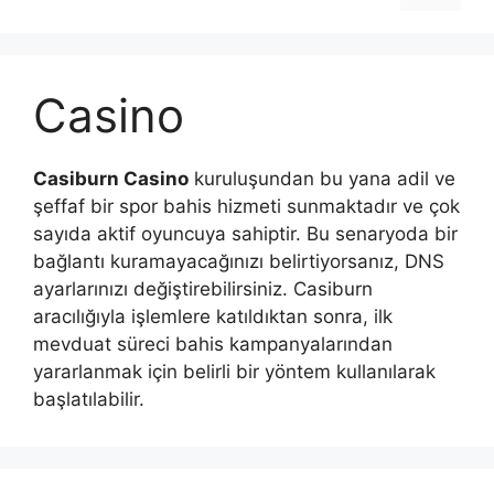
Casino
Casiburn Casino
kuruluşundan bu yana adil ve
şeffaf bir spor bahis hizmeti sunmaktadır ve çok
sayıda aktif oyuncuya sahiptir. Bu senaryoda bir
bağlantı kuramayacağınızı belirtiyorsanız, DNS
ayarlarınızı değiştirebilirsiniz. Casiburn
aracılığıyla işlemlere katıldıktan sonra, ilk
mevduat süreci bahis kampanyalarından
yararlanmak için belirli bir yöntem kullanılarak
başlatılabilir.