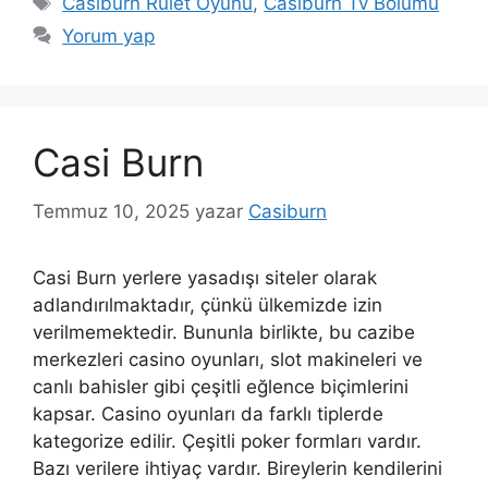
Casiburn Rulet Oyunu
,
Casiburn Tv Bölümü
Yorum yap
Casi Burn
Temmuz 10, 2025
yazar
Casiburn
Casi Burn yerlere yasadışı siteler olarak
adlandırılmaktadır, çünkü ülkemizde izin
verilmemektedir. Bununla birlikte, bu cazibe
merkezleri casino oyunları, slot makineleri ve
canlı bahisler gibi çeşitli eğlence biçimlerini
kapsar. Casino oyunları da farklı tiplerde
kategorize edilir. Çeşitli poker formları vardır.
Bazı verilere ihtiyaç vardır. Bireylerin kendilerini