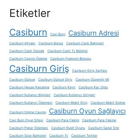
Etiketler
Casiburn
Casiburn Adresi
Casi Burn
Casiburn Altyapı
Casiburn Bonus
Casiburn Canlı Bahisleri
Casiburn Canlı Destek
Casiburn Canlı Tv Bölümü
Casiburn Casino Ödeme
Casiburn Freespin Bonusu
Casiburn Giriş
Casiburn Giriş Sayfası
Casiburn Güncel
Casiburn Güncel Giriş
Casiburn Güvenilir Mi
Casiburn Hesap Kapatma
Casiburn Kayıt
Casiburn Kaç Oldu
Casiburn Kullanıcı Bilgileri
Casiburn Kullanıcı Girişleri
Casiburn Kullanıcı Ödemesi
Casiburn Mobil Giriş
Casiburn Mobil Slotlar
Casiburn Oyun Sağlayıcı
Casiburn Online Casino
Casi Burn Oyun Sitesi
Casiburn Para Çekim
Casiburn Para Çekme
Casiburn Poker Ödemesi
Casiburn Rulet Oyunu
Casiburn Sanal Site
Casiburn Spor Bahisleri
Casiburn Tv
Casiburn Twitter