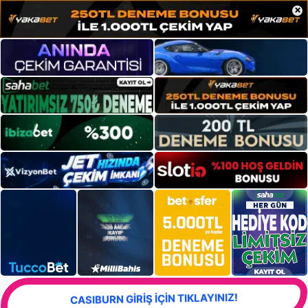
×
CASIBURN GİRİŞ İÇİN TIKLAYINIZ!