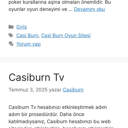
poker kurallarına aşina olmaları önemlidir. Bu
oyunlar oyun deneyimi ve …
Devamını oku
Kategoriler
Giriş
Etiketler
Casi Burn
,
Casi Burn Oyun Sitesi
Yorum yap
Casiburn Tv
Temmuz 3, 2025
yazar
Casiburn
Casiburn Tv hesabınızı etkinleştirmek adım
adım bir prosedürdür. Daha önce
katılmadıysanız, Casiburn hesabınızı bu web