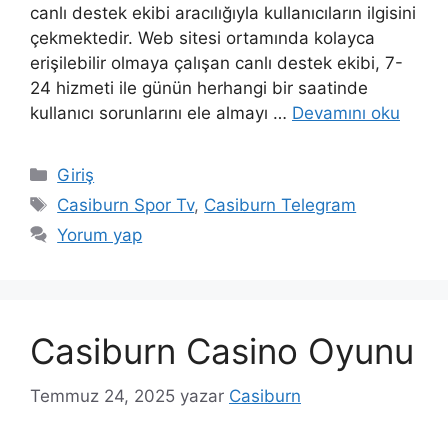
canlı destek ekibi aracılığıyla kullanıcıların ilgisini
çekmektedir. Web sitesi ortamında kolayca
erişilebilir olmaya çalışan canlı destek ekibi, 7-
24 hizmeti ile günün herhangi bir saatinde
kullanıcı sorunlarını ele almayı …
Devamını oku
Kategoriler
Giriş
Etiketler
Casiburn Spor Tv
,
Casiburn Telegram
Yorum yap
Casiburn Casino Oyunu
Temmuz 24, 2025
yazar
Casiburn