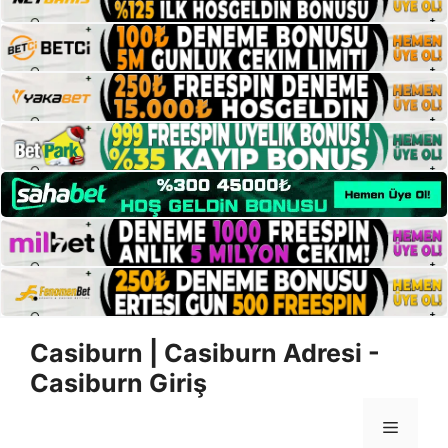
İçeriğe
Casiburn | Casiburn Adresi -
atla
Casiburn Giriş
Menü