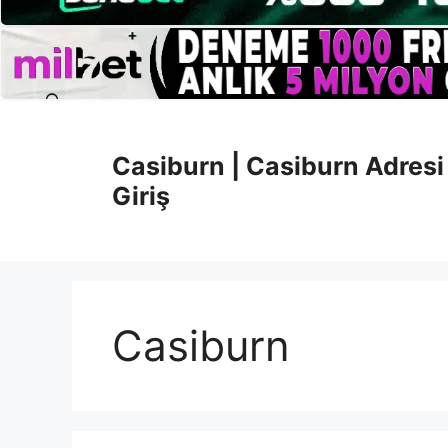
İçeriğe
atla
Casiburn | Casiburn Adresi
Giriş
Casiburn