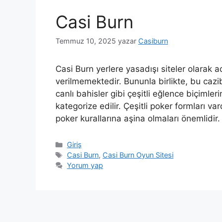
Casi Burn
Temmuz 10, 2025
yazar
Casiburn
Casi Burn yerlere yasadışı siteler olarak 
verilmemektedir. Bununla birlikte, bu cazi
canlı bahisler gibi çeşitli eğlence biçimleri
kategorize edilir. Çeşitli poker formları vard
poker kurallarına aşina olmaları önemlidi
Kategoriler
Giriş
Etiketler
Casi Burn
,
Casi Burn Oyun Sitesi
Yorum yap