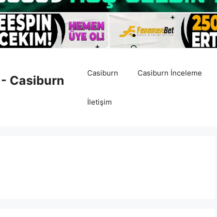
Casiburn
Casiburn İnceleme
 - Casiburn
İletişim