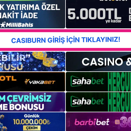
CASIBURN GİRİŞ İÇİN TIKLAYINIZ!