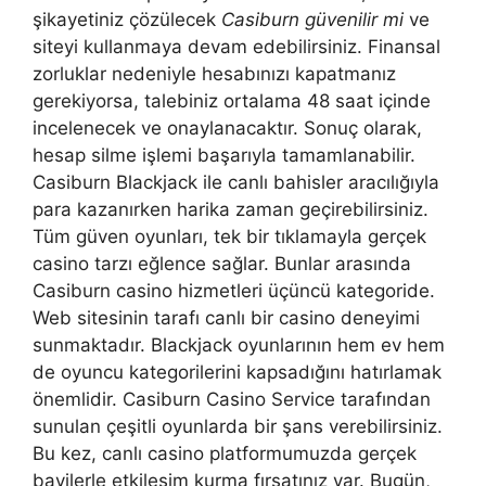
şikayetiniz çözülecek
Casiburn güvenilir mi
ve
siteyi kullanmaya devam edebilirsiniz. Finansal
zorluklar nedeniyle hesabınızı kapatmanız
gerekiyorsa, talebiniz ortalama 48 saat içinde
incelenecek ve onaylanacaktır. Sonuç olarak,
hesap silme işlemi başarıyla tamamlanabilir.
Casiburn Blackjack ile canlı bahisler aracılığıyla
para kazanırken harika zaman geçirebilirsiniz.
Tüm güven oyunları, tek bir tıklamayla gerçek
casino tarzı eğlence sağlar. Bunlar arasında
Casiburn casino hizmetleri üçüncü kategoride.
Web sitesinin tarafı canlı bir casino deneyimi
sunmaktadır. Blackjack oyunlarının hem ev hem
de oyuncu kategorilerini kapsadığını hatırlamak
önemlidir. Casiburn Casino Service tarafından
sunulan çeşitli oyunlarda bir şans verebilirsiniz.
Bu kez, canlı casino platformumuzda gerçek
bayilerle etkileşim kurma fırsatınız var. Bugün,