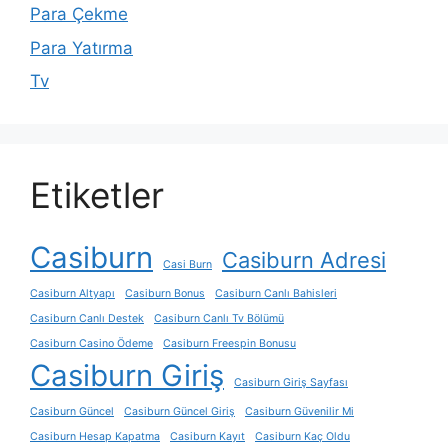
Para Çekme
Para Yatırma
Tv
Etiketler
Casiburn
Casiburn Adresi
Casi Burn
Casiburn Altyapı
Casiburn Bonus
Casiburn Canlı Bahisleri
Casiburn Canlı Destek
Casiburn Canlı Tv Bölümü
Casiburn Casino Ödeme
Casiburn Freespin Bonusu
Casiburn Giriş
Casiburn Giriş Sayfası
Casiburn Güncel
Casiburn Güncel Giriş
Casiburn Güvenilir Mi
Casiburn Hesap Kapatma
Casiburn Kayıt
Casiburn Kaç Oldu