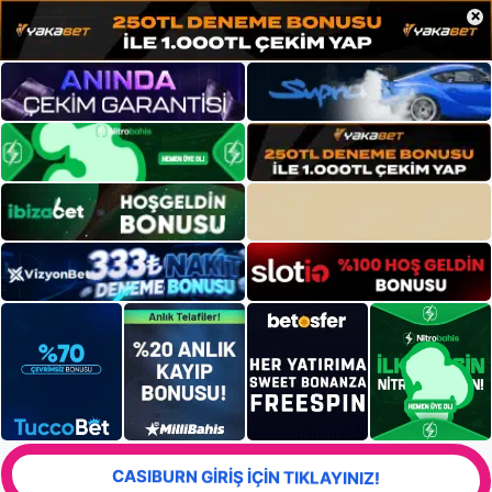
×
CASIBURN GİRİŞ İÇİN TIKLAYINIZ!