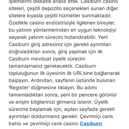
işlemlerini dikkatle analiz ettik. Casiburn casino
siteleri, çeşitli depozito seçenekleri sunan diğer
sitelere kıyasla çeşitli hizmetler sunmaktadır.
Özellikle casino endüstrisiyle ilgilenen bireyler,
bu yatırım yöntemlerinden en uygun teknolojiyi
seçerek yatırım sürecini hızlandırabilir. Yeni
Casiburn giriş adresiniz için gerekli ayrıntıları
doğruladıktan sonra, giriş yapmak için ilk
Casiburn mevduat üyelik sürecini
tamamlamanız gerekecektir. Casiburn
topluluğunun ilk üyesinin ilk URL’sine bağlanarak
başlayın. Ardından, sayfanın üstünde bulunan
‘Register’ düğmesine tıklayın. Bu adımı
tamamladıktan sonra, yeni bir pencere görünür
ve erişim bilgilerinizi girmeniz istenir. Üyelik
sürecine başlamak için, açılan sayfada gerekli
ayrıntıları doldurmanız gerekir. Çevrimiçi canlı
bahis ve çevrimiçi canlı casino
Casiburn