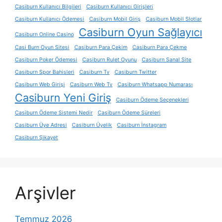
Casiburn Kullanıcı Bilgileri
Casiburn Kullanıcı Girişleri
Casiburn Kullanıcı Ödemesi
Casiburn Mobil Giriş
Casiburn Mobil Slotlar
Casiburn Oyun Sağlayıcı
Casiburn Online Casino
Casi Burn Oyun Sitesi
Casiburn Para Çekim
Casiburn Para Çekme
Casiburn Poker Ödemesi
Casiburn Rulet Oyunu
Casiburn Sanal Site
Casiburn Spor Bahisleri
Casiburn Tv
Casiburn Twitter
Casiburn Web Girişi
Casiburn Web Tv
Casiburn Whatsapp Numarası
Casiburn Yeni Giriş
Casiburn Ödeme Seçenekleri
Casiburn Ödeme Sistemi Nedir
Casiburn Ödeme Süreleri
Casiburn Üye Adresi
Casiburn Üyelik
Casiburn İnstagram
Casiburn Şikayet
Arşivler
Temmuz 2026