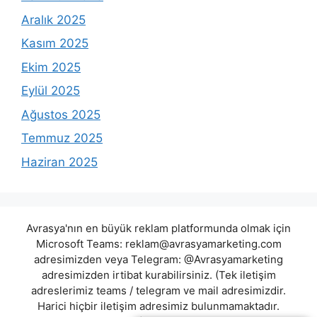
Aralık 2025
Kasım 2025
Ekim 2025
Eylül 2025
Ağustos 2025
Temmuz 2025
Haziran 2025
Avrasya'nın en büyük reklam platformunda olmak için
Microsoft Teams:
reklam@avrasyamarketing.com
adresimizden veya Telegram: @Avrasyamarketing
adresimizden irtibat kurabilirsiniz. (Tek iletişim
adreslerimiz teams / telegram ve mail adresimizdir.
Harici hiçbir iletişim adresimiz bulunmamaktadır.