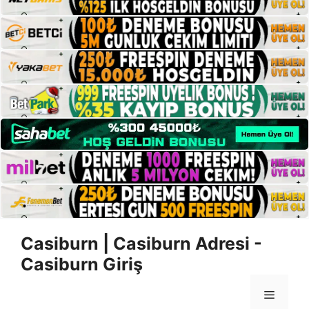
İçeriğe
Casiburn | Casiburn Adresi -
atla
Casiburn Giriş
Menü