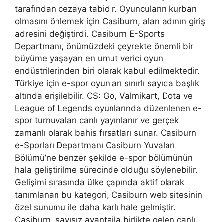
tarafından cezaya tabidir. Oyuncuların kurban
olmasını önlemek için Casiburn, alan adının giriş
adresini değiştirdi. Casiburn E-Sports
Departmanı, önümüzdeki çeyrekte önemli bir
büyüme yaşayan en umut verici oyun
endüstrilerinden biri olarak kabul edilmektedir.
Türkiye için e-spor oyunları sınırlı sayıda başlık
altında erişilebilir. CS: Go, Valmikart, Dota ve
League of Legends oyunlarında düzenlenen e-
spor turnuvaları canlı yayınlanır ve gerçek
zamanlı olarak bahis fırsatları sunar. Casiburn
e-Sporları Departmanı Casiburn Yuvaları
Bölümü’ne benzer şekilde e-spor bölümünün
hala geliştirilme sürecinde olduğu söylenebilir.
Gelişimi sırasında ülke çapında aktif olarak
tanımlanan bu kategori, Casiburn web sitesinin
özel sunumu ile daha karlı hale gelmiştir.
Casiburn, sayısız avantajla birlikte gelen canlı