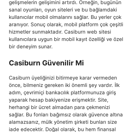
gelişmelerin gelişimini artırdı. Örneğin, bugünün
sanal oyunları, oyun siteleri ve bu bağlamdaki
kullanıcılar mobil olmalarını sağlar. Bu yerler çok
aranıyor. Sonuç olarak, mobil platform çok çeşitli
hizmetler sunmaktadır. Casiburn web sitesi
kullanıcılara uygun bir mobil kayıt özelliği ve özel
bir deneyim sunar.
Casiburn Güvenilir Mi
Casiburn üyeliğinizi bitirmeye karar vermeden
önce, bilmeniz gereken iki önemli şey vardır. İlk
adım, çevrimiçi bankacılık platformunuza giriş
yaparak hesap bakiyenize erişmektir. Site,
herhangi bir ücret almadan para çekmenizi
sağlar. Bu fonları bağımsız olarak güvence altına
alamazsanız, mülk yönetim şirketi bunları size
iade edecektir. Doğal olarak, bu hem finansal