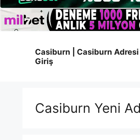
İçeriğe
atla
Casiburn | Casiburn Adresi
Giriş
Casiburn Yeni Ad