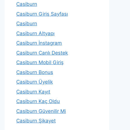
Casiburn
Casiburn Giriş Sayfası
Casiburn
Casiburn Altyapı
Casiburn İnstagram
Casiburn Canlı Destek
Casiburn Mobil Giriş
Casiburn Bonus
Casiburn Üyelik
Casiburn Kayıt
Casiburn Kaç Oldu
Casiburn Güvenilir Mi
Casiburn Şikayet