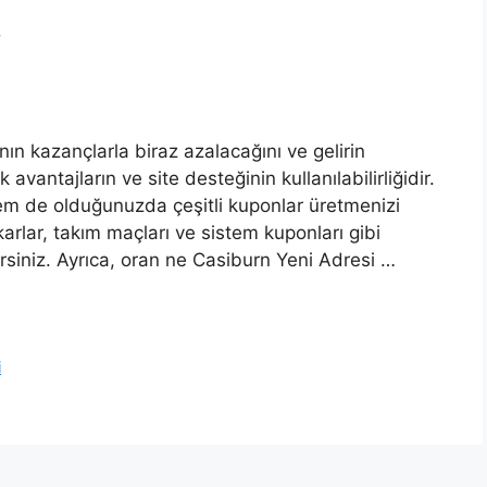
i
nın kazançlarla biraz azalacağını ve gelirin
avantajların ve site desteğinin kullanılabilirliğidir.
m de olduğunuzda çeşitli kuponlar üretmenizi
ekarlar, takım maçları ve sistem kuponları gibi
rsiniz. Ayrıca, oran ne Casiburn Yeni Adresi …
i