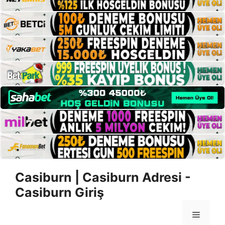
İçeriğe
Casiburn | Casiburn Adresi -
atla
Casiburn Giriş
Menü