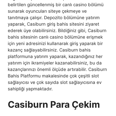
belirtilen güncellenmiş bir canlı casino bölümü
sunarak oyuncuları siteye çekmeye ve
tanıtmaya çalışır. Depozito bölümüne yatırım
yaparak, Casiburn giriş bahis sitesini ziyaret
ederek üye olabilirsiniz. Bildiğiniz gibi, Casiburn
bahis sitesinin canlı casino bölümüne erişmek
için yeni adresinizi kullanarak giriş yaparak bir
kazanç sağlayabilirsiniz. Casiburn bahis
platformuna yatırım yaparak, kazandığınız her
yatırım için ikramiyeler kazanabilirsiniz, bu da
kazançlarınızı önemli ölçüde artırabilir. Casiburn
Bahis Platformu makalesinde çok çeşitli slot
sağlayıcısı ve çok sayıda slot sağlayıcısına ev
sahipliği yapmaktadır.
Casiburn Para Çekim