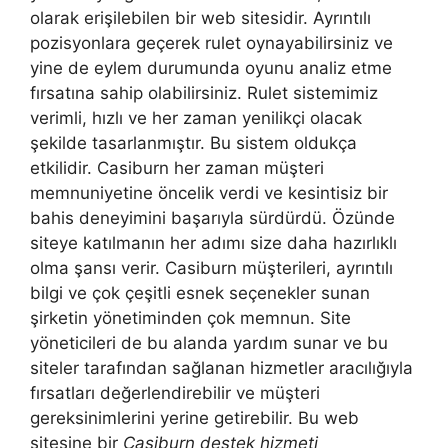
olarak erişilebilen bir web sitesidir. Ayrıntılı
pozisyonlara geçerek rulet oynayabilirsiniz ve
yine de eylem durumunda oyunu analiz etme
fırsatına sahip olabilirsiniz. Rulet sistemimiz
verimli, hızlı ve her zaman yenilikçi olacak
şekilde tasarlanmıştır. Bu sistem oldukça
etkilidir. Casiburn her zaman müşteri
memnuniyetine öncelik verdi ve kesintisiz bir
bahis deneyimini başarıyla sürdürdü. Özünde
siteye katılmanın her adımı size daha hazırlıklı
olma şansı verir. Casiburn müşterileri, ayrıntılı
bilgi ve çok çeşitli esnek seçenekler sunan
şirketin yönetiminden çok memnun. Site
yöneticileri de bu alanda yardım sunar ve bu
siteler tarafından sağlanan hizmetler aracılığıyla
fırsatları değerlendirebilir ve müşteri
gereksinimlerini yerine getirebilir. Bu web
sitesine bir
Casiburn destek hizmeti