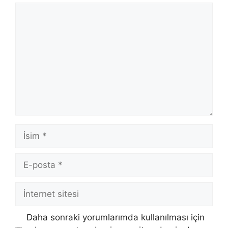
Yorum
İsim
E-
posta
İnternet
sitesi
Daha sonraki yorumlarımda kullanılması için