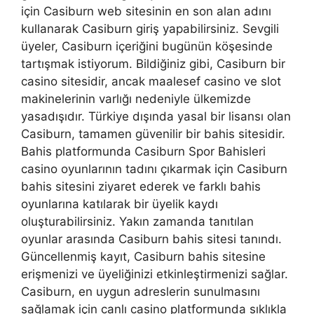
için Casiburn web sitesinin en son alan adını
kullanarak Casiburn giriş yapabilirsiniz. Sevgili
üyeler, Casiburn içeriğini bugünün köşesinde
tartışmak istiyorum. Bildiğiniz gibi, Casiburn bir
casino sitesidir, ancak maalesef casino ve slot
makinelerinin varlığı nedeniyle ülkemizde
yasadışıdır. Türkiye dışında yasal bir lisansı olan
Casiburn, tamamen güvenilir bir bahis sitesidir.
Bahis platformunda Casiburn Spor Bahisleri
casino oyunlarının tadını çıkarmak için Casiburn
bahis sitesini ziyaret ederek ve farklı bahis
oyunlarına katılarak bir üyelik kaydı
oluşturabilirsiniz. Yakın zamanda tanıtılan
oyunlar arasında Casiburn bahis sitesi tanındı.
Güncellenmiş kayıt, Casiburn bahis sitesine
erişmenizi ve üyeliğinizi etkinleştirmenizi sağlar.
Casiburn, en uygun adreslerin sunulmasını
sağlamak için canlı casino platformunda sıklıkla