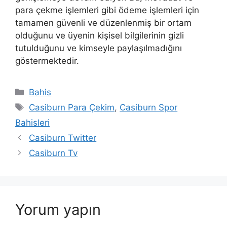
para çekme işlemleri gibi ödeme işlemleri için
tamamen güvenli ve düzenlenmiş bir ortam
olduğunu ve üyenin kişisel bilgilerinin gizli
tutulduğunu ve kimseyle paylaşılmadığını
göstermektedir.
Kategoriler
Bahis
Etiketler
Casiburn Para Çekim
,
Casiburn Spor
Bahisleri
Casiburn Twitter
Casiburn Tv
Yorum yapın