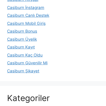
Casiburn İnstagram
Casiburn Canlı Destek
Casiburn Mobil Giriş
Casiburn Bonus
Casiburn Üyelik
Casiburn Kayıt
Casiburn Kaç Oldu
Casiburn Güvenilir Mi
Casiburn Şikayet
Kategoriler