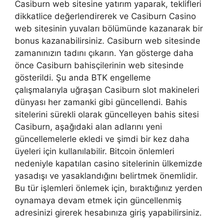
Casiburn web sitesine yatırım yaparak, teklifleri
dikkatlice değerlendirerek ve Casiburn Casino
web sitesinin yuvaları bölümünde kazanarak bir
bonus kazanabilirsiniz. Casiburn web sitesinde
zamanınızın tadını çıkarın. Yan gösterge daha
önce Casiburn bahisçilerinin web sitesinde
gösterildi. Şu anda BTK engelleme
çalışmalarıyla uğraşan Casiburn slot makineleri
dünyası her zamanki gibi güncellendi. Bahis
sitelerini sürekli olarak güncelleyen bahis sitesi
Casiburn, aşağıdaki alan adlarını yeni
güncellemelerle ekledi ve şimdi bir kez daha
üyeleri için kullanılabilir. Bitcoin önlemleri
nedeniyle kapatılan casino sitelerinin ülkemizde
yasadışı ve yasaklandığını belirtmek önemlidir.
Bu tür işlemleri önlemek için, bıraktığınız yerden
oynamaya devam etmek için güncellenmiş
adresinizi girerek hesabınıza giriş yapabilirsiniz.