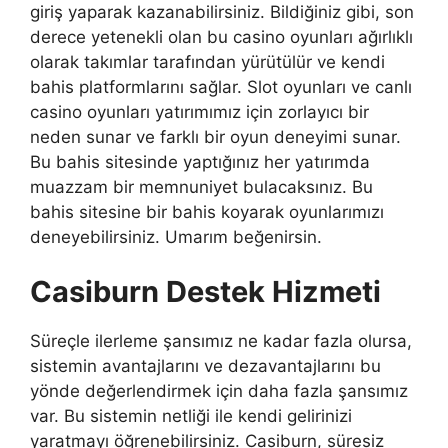
giriş yaparak kazanabilirsiniz. Bildiğiniz gibi, son
derece yetenekli olan bu casino oyunları ağırlıklı
olarak takımlar tarafından yürütülür ve kendi
bahis platformlarını sağlar. Slot oyunları ve canlı
casino oyunları yatırımımız için zorlayıcı bir
neden sunar ve farklı bir oyun deneyimi sunar.
Bu bahis sitesinde yaptığınız her yatırımda
muazzam bir memnuniyet bulacaksınız. Bu
bahis sitesine bir bahis koyarak oyunlarımızı
deneyebilirsiniz. Umarım beğenirsin.
Casiburn Destek Hizmeti
Süreçle ilerleme şansımız ne kadar fazla olursa,
sistemin avantajlarını ve dezavantajlarını bu
yönde değerlendirmek için daha fazla şansımız
var. Bu sistemin netliği ile kendi gelirinizi
yaratmayı öğrenebilirsiniz. Casiburn, süresiz