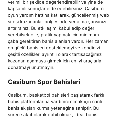
verimli bir şekilde değerlendirebilir ve yine de
kapsamlı sonuçlar elde edebilirsiniz. Casiburn
oyun yardım hattına katılarak, güncellenmiş web
sitesi kazananlar bölgesinde yer alma şansınızı
artırırsınız. Bu etkileşimi kabul edip değer
verebilsek bile, pratik yapmak için minimum
çaba gerektiren bahis alanları vardır. Her zaman
en güçlü bahisleri desteklemeyi ve kendinizi
çeşitli özellikleri ayrıntılı olarak tartışacağımız
kazanan aşamaya girmek için en iyi araçlarla
donatmayı unutmayın.
Casiburn Spor Bahisleri
Casiburn, basketbol bahisleri başlatarak farklı
bahis platformlarına yardımcı olmak için canlı
bahis akışları kurma yeteneğine sahiptir. Bu
sürece aktif olarak dahil olmak, ideal bahis