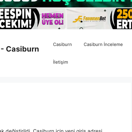
Casiburn
Casiburn İnceleme
 - Casiburn
İletişim
k değiştirildi. Casiburn için yeni giriş adresi