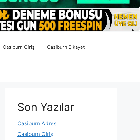
Casiburn Giriş
Casiburn Şikayet
Son Yazılar
Casiburn Adresi
Casiburn Giriş