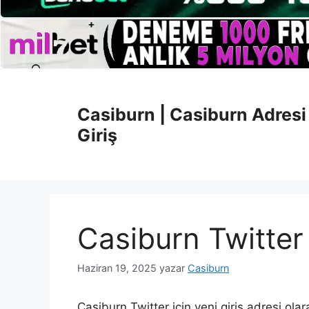
İçeriğe
atla
Casiburn | Casiburn Adresi
Giriş
Casiburn Twitter
Haziran 19, 2025
yazar
Casiburn
Casiburn Twitter için yeni giriş adresi olara